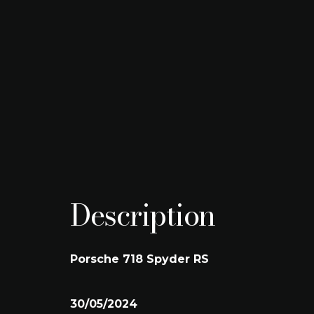
Kilometerstand
Brandstof
585 km
Benzine
Transmissie
Vermogen
Automaat
368 kW (500 PK)
Bouwjaar
Kleur
05/2024
Pure White
Engine size
Kleur interieur
3.996 cc
Black
Description