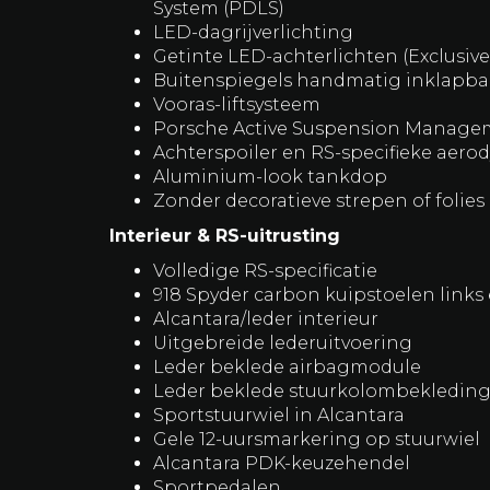
RS-uitvoering
Zwarte "PORSCHE" modelaanduidin
20-inch Spyder RS / GT4 lichtmetale
Velgen in mat aluminium afwerking
LED-hoofdkoplampen inclusief Por
System (PDLS)
LED-dagrijverlichting
Getinte LED-achterlichten (Exclusiv
Buitenspiegels handmatig inklapba
Vooras-liftsysteem
Porsche Active Suspension Manage
Achterspoiler en RS-specifieke aer
Aluminium-look tankdop
Zonder decoratieve strepen of folies
Interieur & RS-uitrusting
Volledige RS-specificatie
918 Spyder carbon kuipstoelen links 
Alcantara/leder interieur
Uitgebreide lederuitvoering