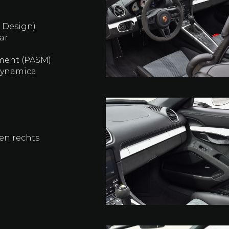
g
n velgen
sche Dynamic Light
e Design)
ar
ment (PASM)
odynamica
en rechts