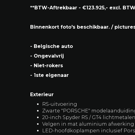
bochtige wegen als tijdens sportief geb
Met zijn uiterst lage kilometerstand v
een unieke opportuniteit voor de liefhe
naar een nagenoeg nieuw exemplaar.
**BTW-Aftrekbaar - €123.925,- excl. BT
Binnenkort foto's beschikbaar. / pictur
- Belgische auto
- Ongevalvrij
- Niet-rokers
- 1ste eigenaar
Exterieur