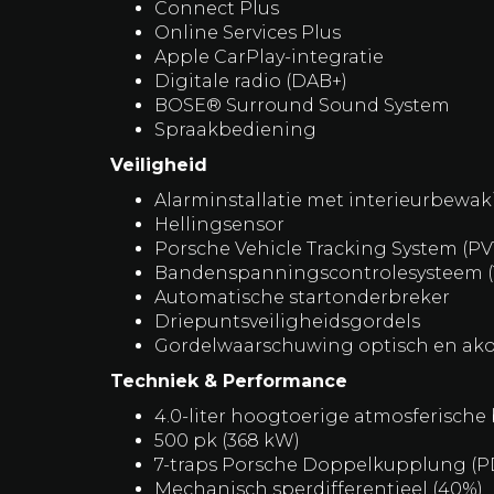
Elektrische USB-/iPod-aansluitingen
Infotainment & Connectiviteit
Porsche Communication Manageme
navigatie High
Connect Plus
Online Services Plus
Apple CarPlay-integratie
Digitale radio (DAB+)
BOSE® Surround Sound System
Spraakbediening
Veiligheid
Alarminstallatie met interieurbewa
Hellingsensor
Porsche Vehicle Tracking System (PV
Bandenspanningscontrolesysteem 
Automatische startonderbreker
Driepuntsveiligheidsgordels
Gordelwaarschuwing optisch en ako