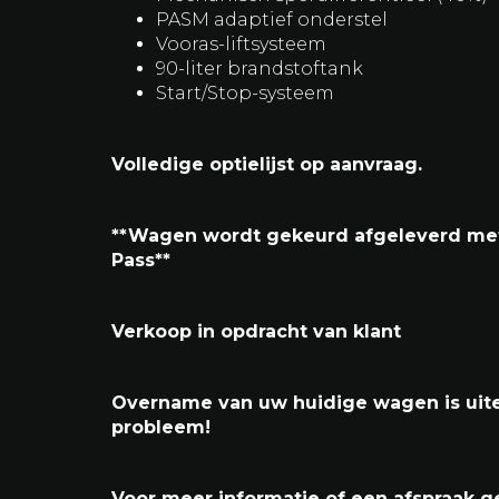
Techniek & Performance
4.0-liter hoogtoerige atmosferische 
500 pk (368 kW)
7-traps Porsche Doppelkupplung (P
Mechanisch sperdifferentieel (40%)
PASM adaptief onderstel
Vooras-liftsysteem
90-liter brandstoftank
Start/Stop-systeem
Volledige optielijst op aanvraag.
**Wagen wordt gekeurd afgeleverd met 
Pass**
Verkoop in opdracht van klant