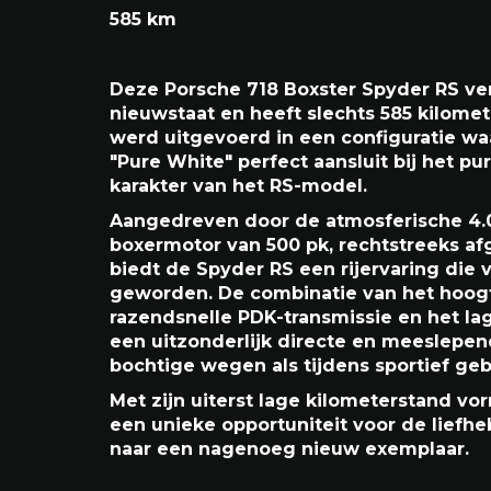
Porsche 718 Spyder RS
30/05/2024
585 km
Deze Porsche 718 Boxster Spyder RS ver
nieuwstaat en heeft slechts 585 kilom
werd uitgevoerd in een configuratie waa
"Pure White" perfect aansluit bij het p
karakter van het RS-model.
Aangedreven door de atmosferische 4.0-
boxermotor van 500 pk, rechtstreeks af
biedt de Spyder RS een rijervaring die
geworden. De combinatie van het hoog
razendsnelle PDK-transmissie en het la
een uitzonderlijk directe en meeslepen