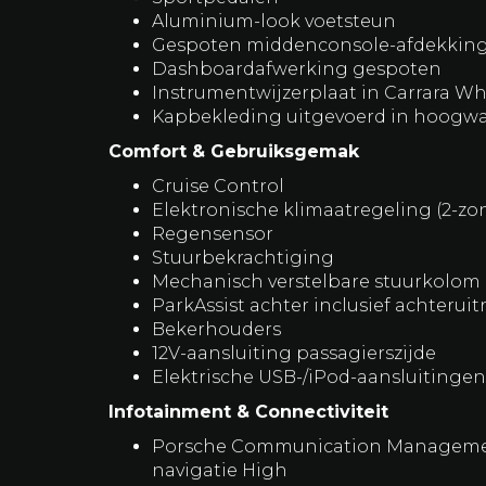
Leder beklede airbagmodule
Leder beklede stuurkolombekledin
Sportstuurwiel in Alcantara
Gele 12-uursmarkering op stuurwiel
Alcantara PDK-keuzehendel
Sportpedalen
Aluminium-look voetsteun
Gespoten middenconsole-afdekkin
Dashboardafwerking gespoten
Instrumentwijzerplaat in Carrara Wh
Kapbekleding uitgevoerd in hoogwa
Comfort & Gebruiksgemak
Cruise Control
Elektronische klimaatregeling (2-zo
Regensensor
Stuurbekrachtiging
Mechanisch verstelbare stuurkolom 
ParkAssist achter inclusief achteruit
Bekerhouders
12V-aansluiting passagierszijde