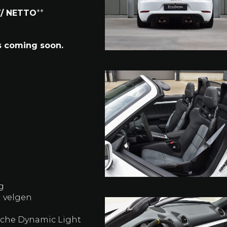
ruik.
ormt deze Spyder RS
bber die opzoek is
W/ NETTO
**
es coming soon.