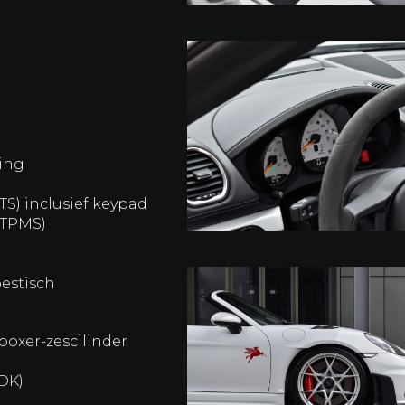
nt (PCM) met
king
TS) inclusief keypad
(TPMS)
estisch