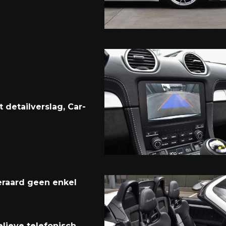
boxer-zescilinder
DK)
detailverslag, Car-