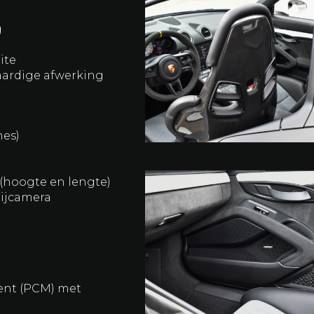
g
g
ite
ardige afwerking
nes)
(hoogte en lengte)
rijcamera