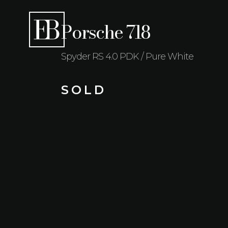
Porsche 718
Spyder RS 4.0 PDK / Pure White
S O L D