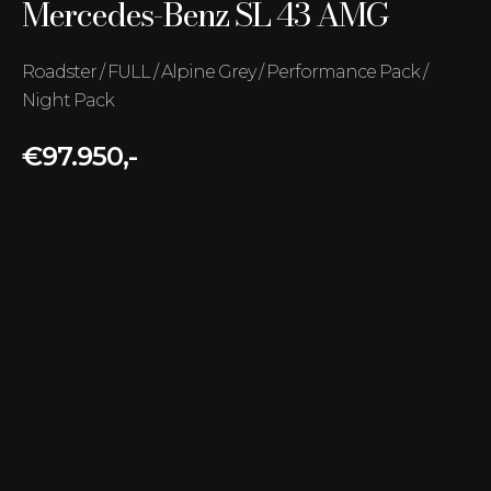
Mercedes-Benz SL 43 AMG
Roadster / FULL / Alpine Grey / Performance Pack /
Night Pack
€97.950,-
Kilometerstand
Brandstof
16.365 km
Benzine
Transmissie
Vermogen
Automaat
280 kW (381 PK)
Bouwjaar
Kleur