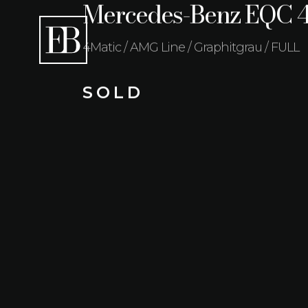
Mercedes-Benz EQC 
4Matic / AMG Line / Graphitgrau / FULL
S O L D
Kilometerstand