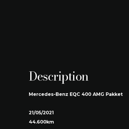
Brandstof
44.600 km
ELECTRIC
Transmissie
Vermogen
AUTOMATIC
300 kW (408 PK)
Bouwjaar
Kleur
05/2021
Graphitgrau
Engine size
Kleur interieur
Black
Description