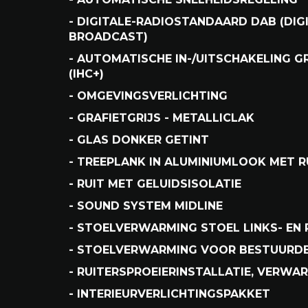
- BUITENSPIEGELS ELEKTRISCH INKLAP
- 360°-CAMERA
- VERKEERSBORDENHERKENNING
- INTERIEURHEMELBEKLEDING STOF ZW
- AUTOMATISCHE SNELHEIDSREGELING
- DIGITALE-RADIOSTANDAARD DAB (DIG
BROADCAST)
- AUTOMATISCHE IN-/UITSCHAKELING 
(IHC+)
- OMGEVINGSVERLICHTING
- GRAFIETGRIJS - METALLICLAK
- GLAS DONKER GETINT
- TREEPLANK IN ALUMINIUMLOOK MET 
- RUIT MET GELUIDSISOLATIE
- SOUND SYSTEM MIDLINE