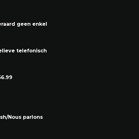
met detailverslag,
eraard geen enkel
lieve telefonisch
56.99