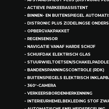
- Niet-rokers
- 1ste eigenaar
- SMARTPHONE-INTEGRATIE APPLE CAR
- SMARTPHONE-INTEGRATIE ANDROID 
- AFSTANDSPILOT PLUS (DISTRONIC PLU
- ACTIEVE PARKEERASSISTENT
- BINNEN- EN BUITENSPIEGEL AUTOMAT
- DISTRONIC PLUS ZIJDELINGSE ONDER
- OPBERGVAKPAKKET
- REGENSENSOR
- NAVIGATIE VANAF HARDE SCHIJF
- SCHUIFDAK ELEKTRISCH GLAS
- STUURWIELTOETSEN/SCHAKELPADDLES
- BANDENSPANNINGSCONTROLE (RDK)