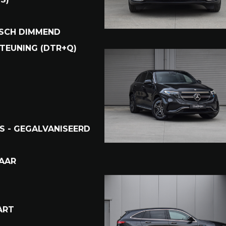
PLAY
AUTO
S)
ISCH DIMMEND
STEUNING (DTR+Q)
 - GEGALVANISEERD