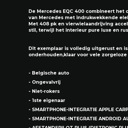
Mercedes-Benz EQC 400 AMG Pakket
21/05/2021
44.600km
De Mercedes EQC 400 combineert het co
van Mercedes met indrukwekkende elekt
Met 408 pk en vierwielaandrijving accel
stil, terwijl het interieur pure luxe en rus
Dit exemplaar is volledig uitgerust en i
onderhouden,klaar voor vele zorgeloze 
- Belgische auto
- Ongevalvrij