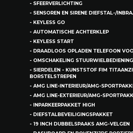
- STOELVERWARMING STOEL LINKS- EN
- STOELVERWARMING VOOR BESTUURDER
- RUITERSPROEIERINSTALLATIE, VERWA
- INTERIEURVERLICHTINGSPAKKET
- SFEERVERLICHTING
- SENSOREN EN SIRENE DIEFSTAL-/INB
- KEYLESS GO
- AUTOMATISCHE ACHTERKLEP
- KEYLESS START
- DRAADLOOS OPLADEN TELEFOON VOO
- OMSCHAKELING STUURWIELBEDIENING
- SIERDELEN - KUNSTSTOF FIM TITAANZ
BORSTELSTREPEN
- AMG LINE-INTERIEUR/AMG-SPORTPAKK