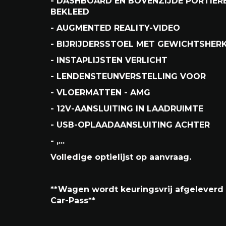
- AMG LINE-EXTERIEUR/AMG-SPORTPAKK
- INPARKEERPAKKET HIGH
- DIEFSTALBEVEILIGINGSPAKKET
- 19 INCH DUBBELSPAAKS AMG-VELGEN
- DASHBOARD EN BOVENZIJDE PORTIER
BEKLEED
- AUGMENTED REALITY-VIDEO
- BIJRIJDERSSTOEL MET GEWICHTSHER
- INSTAPLIJSTEN VERLICHT
- LENDENSTEUNVERSTELLING VOOR
- VLOERMATTEN - AMG
- 12V-AANSLUITING IN LAADRUIMTE
- USB-OPLAADAANSLUITING ACHTER
- ,...