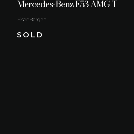
Mercedes-Benz E53 AMG T
ElsenBergen.
S O L D
Kilometerstand
Brandstof
37.210 km
Benzine
Transmissie
Vermogen
Automaat
320 kW (435 PK)
Bouwjaar
Kleur
17/06/2020