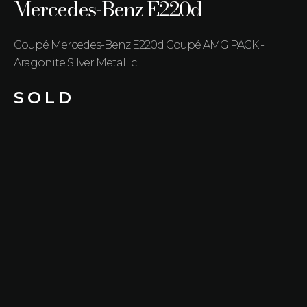
Mercedes-Benz E220d
Coupé Mercedes-Benz E220d Coupé AMG PACK -
Aragonite Silver Metallic
S O L D
Kilometerstand
Brandstof
88.233 km
Diesel
Transmissie
Vermogen
Automaat
143 kW (194 PK)
Bouwjaar
Kleur