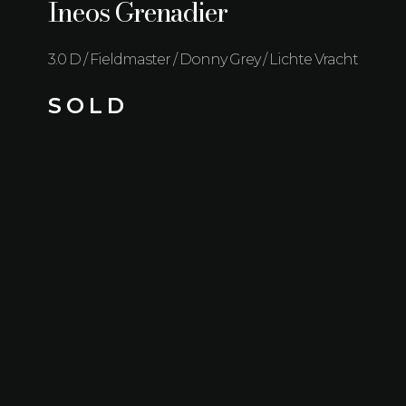
Ineos Grenadier
3.0 D / Fieldmaster / Donny Grey / Lichte Vracht
S O L D
Kilometerstand
Brandstof
8.000 km
Diesel
Transmissie
Vermogen
Automaat
183 kW (249 PK)
Bouwjaar
Kleur
09/2024