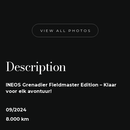
Donny Grey
Engine size
Kleur interieur
2.993 cc
Black
VIEW ALL PHOTOS
Description
INEOS Grenadier Fieldmaster Edition – Klaar
voor elk avontuur!
09/2024
8.000 km