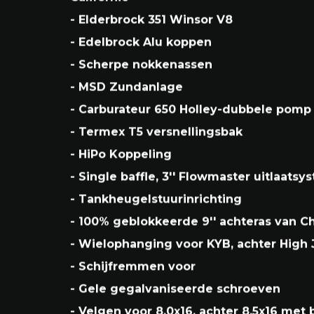
- 1968 High Performance Mustang Fastb
Californie
- Elderbrock 351 Winsor V8
- Edelbrock Alu koppen
- Scherpe nokkenassen
- MSD Zundanlage
- Carburateur 650 Holley-dubbele pomp
- Termex T5 versnellingsbak
- HiPo Koppeling
- Single baffle, 3'' Flowmaster uitlaats
- Tankheugelstuurinrichting
- 100% geblokkeerde 9'' achteras van C
- Wielophanging voor KYB, achter High 
- Schijfremmen voor