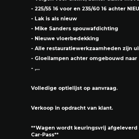
- Gele gegalvaniseerde schroeven
- Velgen voor 8.0x16, achter 8.5x16 met
- 225/55 16 voor en 235/60 16 achter NI
- Lak is als nieuw
- Mike Sanders spouwafdichting
- Nieuwe vloerbedekking
- Alle restauratiewerkzaamheden zijn u
- Gloeilampen achter omgebouwd naar 
- ,...
Volledige optielijst op aanvraag.
Verkoop in opdracht van klant.