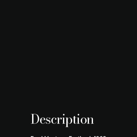
Kilometerstand
Brandstof
9.950 km
Benzine
Transmissie
Vermogen
Manueel
07/1968
Bouwjaar
Kleur
07/1968
Grijs
Engine size
Kleur interieu
5766 cc
Zwart
Description