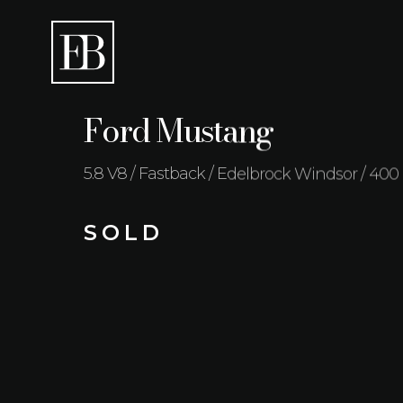
Ford Mustang
5.8 V8 / Fastback / Edelbrock Windsor / 400
S O L D