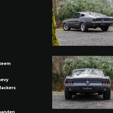
ack afkomstig uit
ysteem
hevy
Jackers