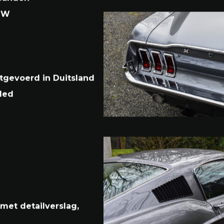
 banden
EUW
itgevoerd in Duitsland
led