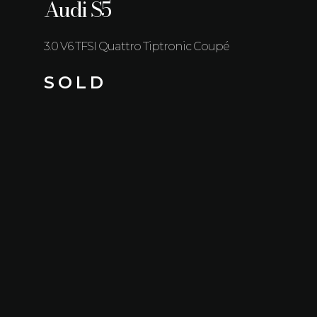
Audi S5
3.0 V6 TFSI Quattro Tiptronic Coupé
S O L D
Kilometerstand
Brandstof
82.420 km
Benzine
Transmissie
Vermogen
Automaat
260 kW (354 PK)
Bouwjaar
Kleur
07/2017